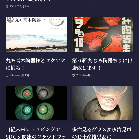
2023年5月2日
丸モ高木陶器様とマクアケ
第76回たじみ陶器祭りに出
に挑戦！
店致します！
2022年6月30日
2022年4月8日
日経未来ショッピングで
多治見るグラスが多治見市
SDGｓ関連のクラウドファ
のお土産推奨品に！